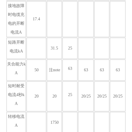
接地故障
时电缆充
17.4
电的开断
电流A
短路开断
31.5
25
电流kA
关合能力k
63
50
注note
63
63
63
A
短时耐受
电流4秒k
25
20
20
20/25
20/25
20/25
A
转移电流
1750
A