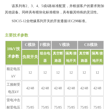
该系列有2、3、4、5或6路标准配置，并根据客户的要求附加
其他设备。同样具有模块化标准模块，具有极其特殊的灵活性。
SDC15-12全绝缘系列开关的开发遵循1EC298标准。
主要技术参数
C模块
F模块
V模块
CB模块
10kV技
组合电
真空断
隔离/接
真空断
隔离/接
术参数
负荷开关
器
路器
地开关
路器
地开关
额定电压
12
12
12
12
12
12
kV
工频耐受
42/48
42/48
42/48
42/48
42/48
42/48
电压kV
雷电冲击
耐受电压
75/85
75/85
75/85
75/85
75/85
75/85